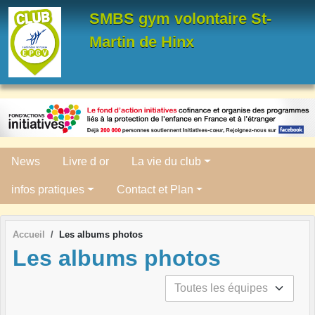
Panneau de gestion des cookies
SMBS gym volontaire St-
Martin de Hinx
News
Livre d or
La vie du club
infos pratiques
Contact et Plan
Accueil
Les albums photos
Les albums photos